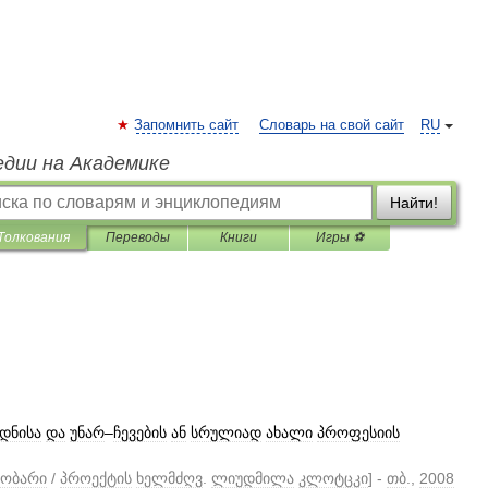
Запомнить сайт
Словарь на свой сайт
RU
едии на Академике
Найти!
Толкования
Переводы
Книги
Игры ⚽
დნისა
და
უნარ
–
ჩევების
ან
სრულიად
ახალი
პროფესიის
ნობარი
/
პროექტის
ხელმძღვ
.
ლიუდმილა
კლოტცკი
] -
თბ
.,
2008