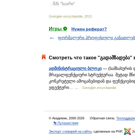
:
შპს
"
საარი
"
Georgian
encyclopedia
.
2013
.
Игры ⚽
Нужен реферат?
ფორმალური პროფესიული განათლებ
Смотреть что такое "გადამზადება" 
ადმინისტრაციული ბლოკი
— (სამსახურის 
მრავალფუნქციური სტრუქტურაა. მეტად მნ
კონკრეტული ამოცანებიდან და ფუნქციები
ეფექტური… …
Georgian encyclopedia
© Академик, 2000-2026
Обратная связь:
Техподдерж
👣 Путешествия
Экспорт словарей на сайты
, сделанные на PHP,
Jo